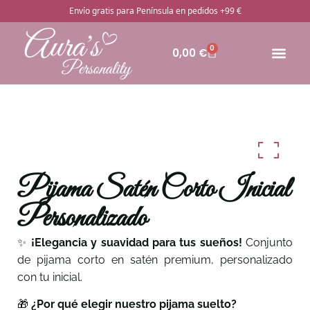
Envío gratis para Península en pedidos +99 €
0
0,00
€
🔥Pro
Otros rega
¿Cómo pedir
Pijama Satén Corto Inicial
Personalizado
✨
¡Elegancia y suavidad para tus sueños!
Conjunto
de pijama corto en satén premium, personalizado
con tu inicial.
🎁
¿Por qué elegir nuestro pijama suelto?