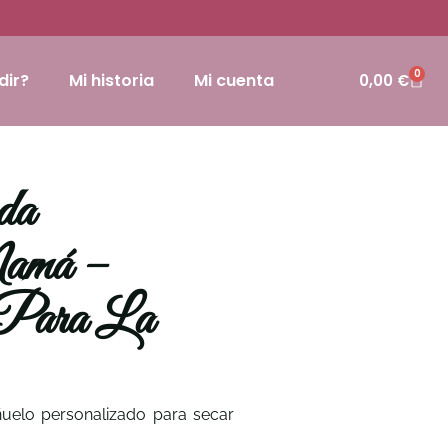
0
dir?
Mi historia
Mi cuenta
0,00
€
da
Mamá –
 Para La
uelo personalizado para secar