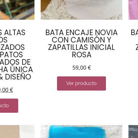
S ALTAS
BATA ENCAJE NOVIA
B
OS
CON CAMISÓN Y
IZADOS
ZAPATILLAS INICIAL
APATOS
ROSA
ZADOS DE
59,00
€
HA ÚNICA
& DISEÑO
Ver producto
9,00
€
ucto