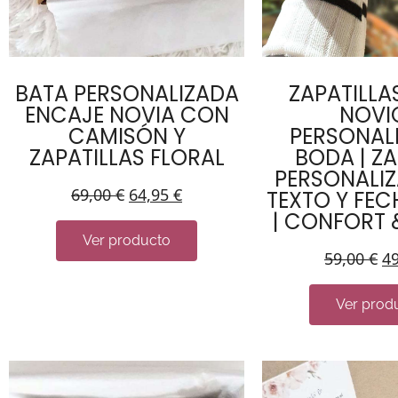
BATA PERSONALIZADA
ZAPATILLA
ENCAJE NOVIA CON
NOVI
CAMISÓN Y
PERSONAL
ZAPATILLAS FLORAL
BODA | Z
PERSONALI
69,00
€
64,95
€
TEXTO Y FEC
| CONFORT 
Ver producto
59,00
€
4
Ver prod