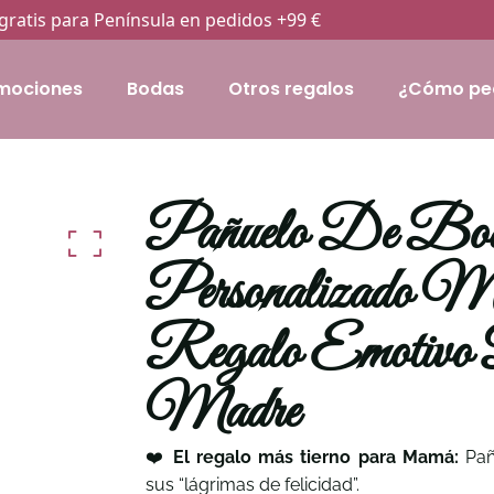
gratis para Península en pedidos +99 €
mociones
Bodas
Otros regalos
¿Cómo pe
Pañuelo De Bo
Personalizado 
Regalo Emotivo
Madre
❤️
El regalo más tierno para Mamá:
Pañ
sus “lágrimas de felicidad”.