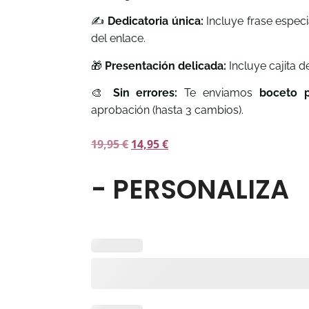
✍️
Dedicatoria única:
Incluye frase especi
del enlace.
🎁
Presentación delicada:
Incluye cajita d
🎨
Sin errores:
Te enviamos
boceto p
aprobación (hasta 3 cambios).
19,95
€
14,95
€
- PERSONALIZA