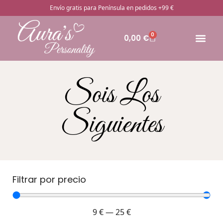
Envío gratis para Península en pedidos +99 €
0
0,00
€
🔥Pro
Otros rega
¿Cómo pedir
Sois Los
Siguientes
Filtrar por precio
9
€
—
25
€