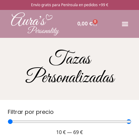
Envío gratis para Península en pedidos +99 €
0
0,00
€
🔥Pro
Otros rega
¿Cómo pedir
Tazas
Personalizadas
Filtrar por precio
10
€
—
69
€