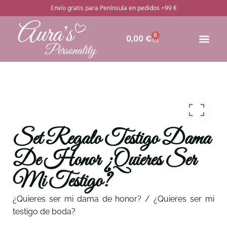
Envío gratis para Península en pedidos +99 €
0
0,00
€
🔥Pro
Otros rega
¿Cómo pedir
Set Regalo Testigo Dama
De Honor ¿Quieres Ser
Mi Testigo?
¿Quieres ser mi dama de honor? / ¿Quieres ser mi
testigo de boda?