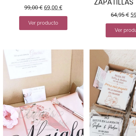
ZAPATILLAS
99,00
€
69,00
€
64,95
€
5
Ver producto
Ver prod