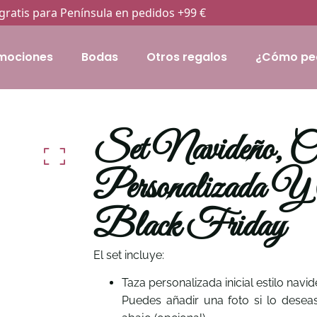
gratis para Península en pedidos +99 €
mociones
Bodas
Otros regalos
¿Cómo pe
Set Navideño, 
Personalizada Y C
Black Friday
El set incluye:
Taza personalizada inicial estilo navi
Puedes añadir una foto si lo desea