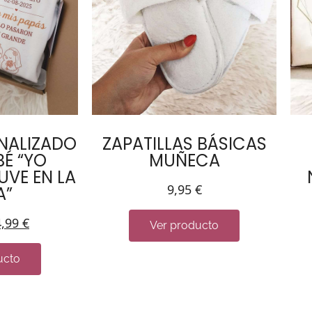
NALIZADO
ZAPATILLAS BÁSICAS
É “YO
MUÑECA
UVE EN LA
9,95
€
A”
4,99
€
Ver producto
ucto