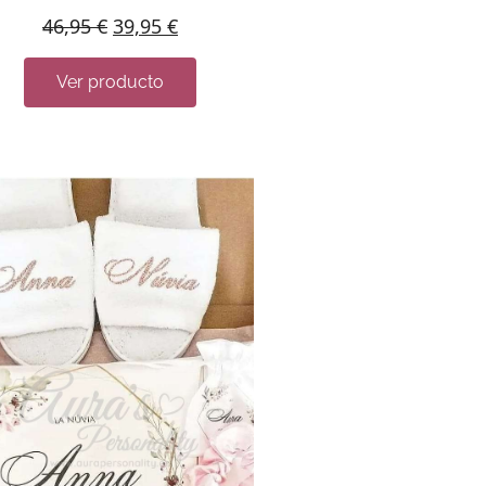
46,95
€
39,95
€
Ver producto