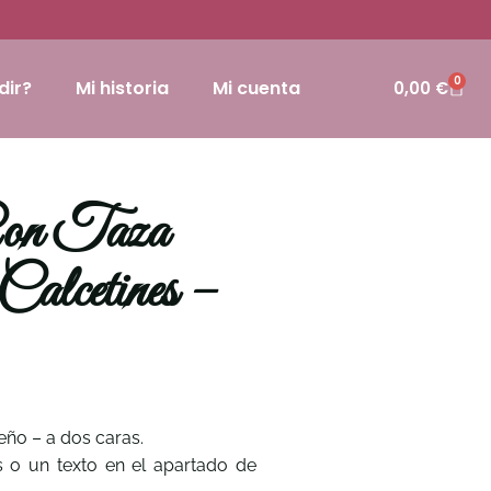
0
dir?
Mi historia
Mi cuenta
0,00
€
Con Taza
alcetines –
deño – a dos caras.
s o un texto en el apartado de