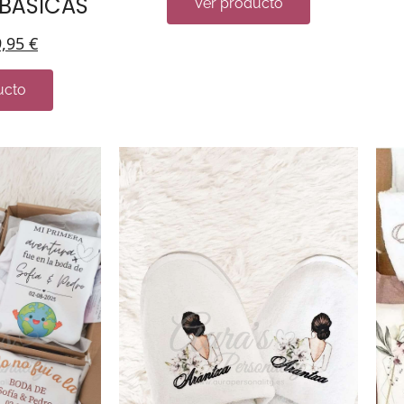
 BÁSICAS
Ver producto
9,95
€
ucto