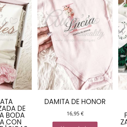
BATA
DAMITA DE HONOR
ZADA DE
16,95
€
RA BODA
NA CON
Z