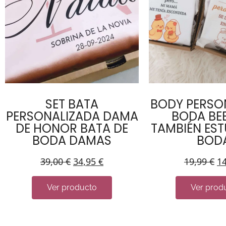
SET BATA
BODY PERSO
PERSONALIZADA DAMA
BODA BEB
DE HONOR BATA DE
TAMBIÉN EST
BODA DAMAS
BOD
39,00
€
34,95
€
19,99
€
1
Ver producto
Ver prod