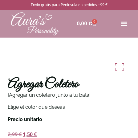
Envío gratis para Península en pedidos +99 €
0
0,00
€
🔥Pro
Otros rega
¿Cómo pedir
Agregar Coletero
¡Agregar un coletero junto a tu bata!
Elige el color que deseas
Precio unitario
2,99
€
1,50
€