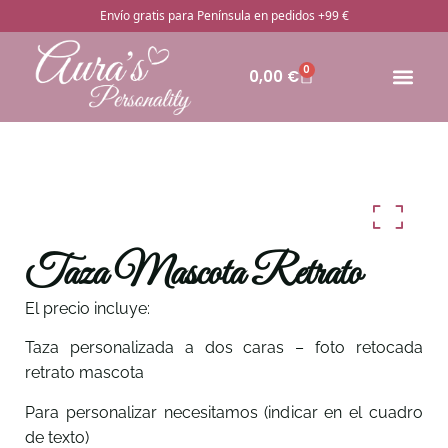
Envío gratis para Península en pedidos +99 €
0
0,00
€
🔥Pro
Otros rega
¿Cómo pedir
Taza Mascota Retrato
El precio incluye:
Taza personalizada a dos caras – foto retocada
retrato mascota
Para personalizar necesitamos (indicar en el cuadro
de texto)