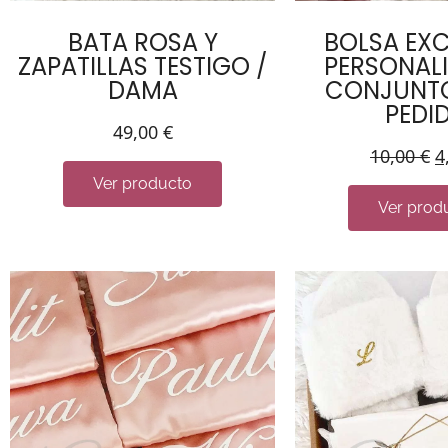
BATA ROSA Y
BOLSA EX
ZAPATILLAS TESTIGO /
PERSONAL
DAMA
CONJUNTO
PEDI
49,00
€
10,00
€
4
Ver producto
Ver prod