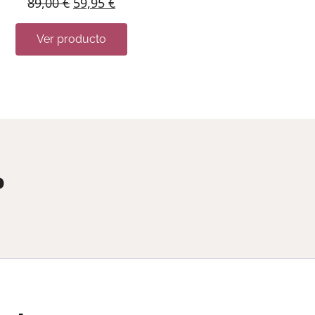
89,00
€
59,95
€
Ver producto
?