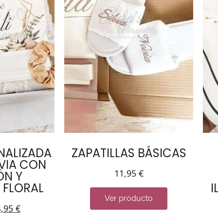
NALIZADA
ZAPATILLAS BÁSICAS
VIA CON
11,95
€
ÓN Y
 FLORAL
I
Ver producto
4,95
€