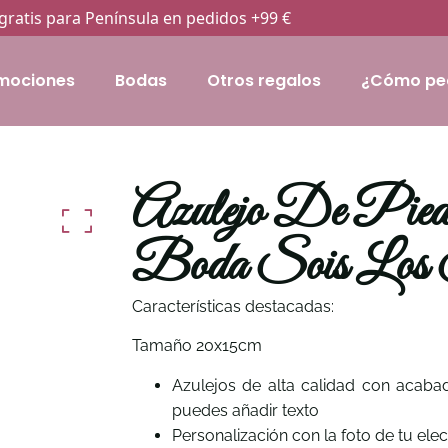
gratis para Península en pedidos +99 €
mociones
Bodas
Otros regalos
¿Cómo pe
Azulejo De Pied
Boda Sois Los S
Características destacadas:
Tamaño 20x15cm
Azulejos de alta calidad con acaba
puedes añadir texto
Personalización con la foto de tu elec