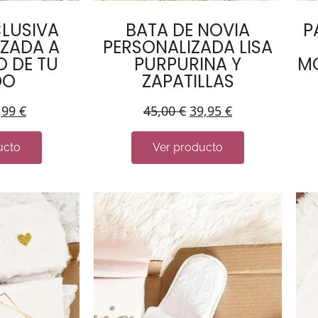
CLUSIVA
BATA DE NOVIA
P
IZADA A
PERSONALIZADA LISA
 DE TU
PURPURINA Y
MO
DO
ZAPATILLAS
,99
€
45,00
€
39,95
€
ucto
Ver producto