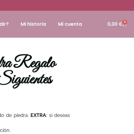
0
dir?
Mi historia
Mi cuenta
0,00
€
ra Regalo
iguientes
do de piedra.
EXTRA
: si deseas
ción.