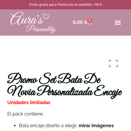
Envío gratis para Península en pedidos +99 €
0
0,00
€
🔥Pro
Otros rega
¿Cómo pedir
Promo Set Bata De
Novia Personalizada Encaje
Unidades limitadas
El pack contiene:
Bata encaje diseño a elegir,
mirar imágenes