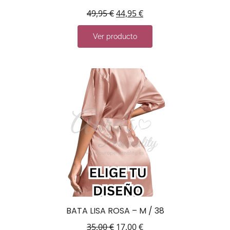
49,95
€
44,95
€
Ver producto
BATA LISA ROSA – M / 38
35,00
€
17,00
€