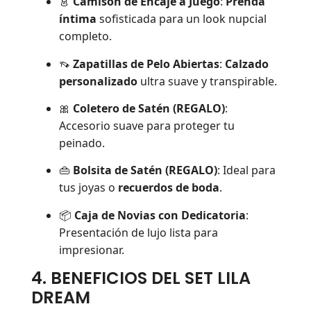
👗
Camisón de Encaje a Juego
:
Prenda
íntima
sofisticada para un look nupcial
completo.
👡
Zapatillas de Pelo Abiertas
:
Calzado
personalizado
ultra suave y transpirable.
🎀
Coletero de Satén (REGALO)
:
Accesorio suave para proteger tu
peinado.
👜
Bolsita de Satén (REGALO)
: Ideal para
tus joyas o
recuerdos de boda
.
📦
Caja de Novias con Dedicatoria
:
Presentación de lujo lista para
impresionar.
4. BENEFICIOS DEL SET LILA
DREAM