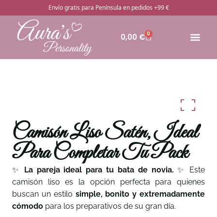
Envío gratis para Península en pedidos +99 €
0
0,00
€
🔥Pro
Otros rega
¿Cómo pedir
Camisón Liso Satén, Ideal
Para Completar Tu Pack
✨
La pareja ideal para tu bata de novia.
✨ Este
camisón liso es la opción perfecta para quienes
buscan un estilo
simple, bonito y extremadamente
cómodo
para los preparativos de su gran día.