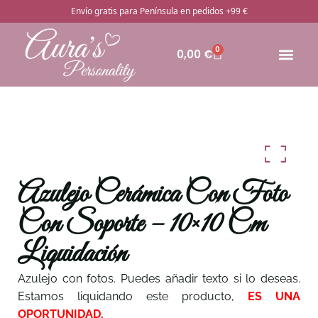
Envío gratis para Península en pedidos +99 €
0
0,00
€
🔥Pro
Otros rega
¿Cómo pedir
Azulejo Cerámica Con Foto
Con Soporte – 10×10 Cm
Liquidación
Azulejo con fotos. Puedes añadir texto si lo deseas.
Estamos liquidando este producto,
ES UNA
OPORTUNIDAD.