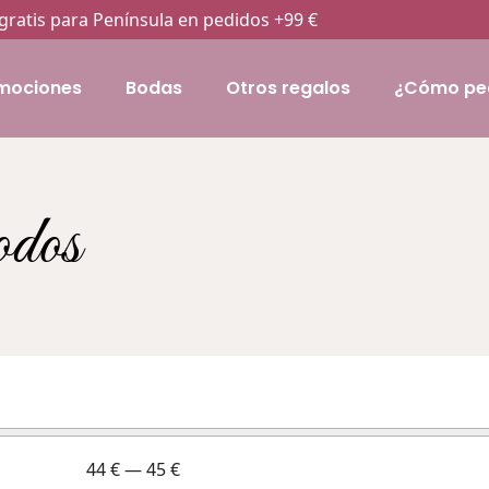
gratis para Península en pedidos +99 €
mociones
Bodas
Otros regalos
¿Cómo pe
odos
44
€
—
45
€