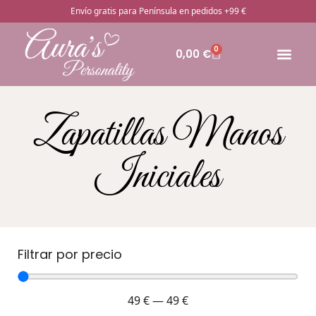
Envío gratis para Península en pedidos +99 €
0
0,00
€
🔥Pro
Otros rega
¿Cómo pedir
Zapatillas Manos
Iniciales
Filtrar por precio
49
€
—
49
€