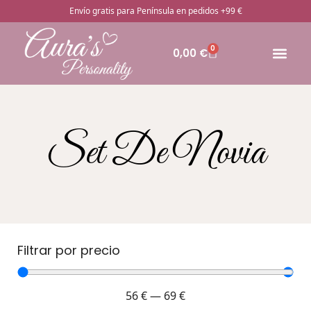
Envío gratis para Península en pedidos +99 €
0
0,00
€
🔥Pro
Otros rega
¿Cómo pedir
Set De Novia
Filtrar por precio
56
€
—
69
€