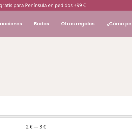
gratis para Península en pedidos +99 €
mociones
Bodas
Otros regalos
¿Cómo pe
2
€
—
3
€