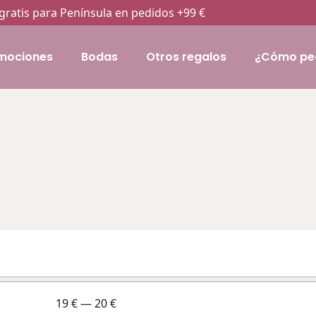
gratis para Península en pedidos +99 €
mociones
Bodas
Otros regalos
¿Cómo pe
19
€
—
20
€