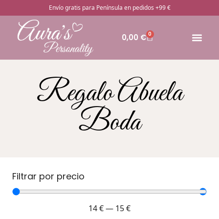
Envío gratis para Península en pedidos +99 €
0
0,00
€
🔥Pro
Otros rega
¿Cómo pedir
Regalo Abuela
Boda
Filtrar por precio
14
€
—
15
€