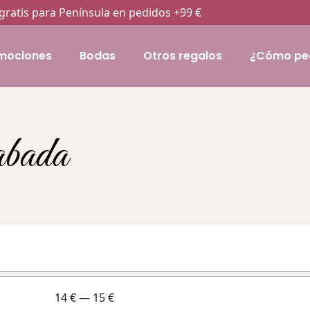
gratis para Península en pedidos +99 €
mociones
Bodas
Otros regalos
¿Cómo pe
bada
14
€
—
15
€