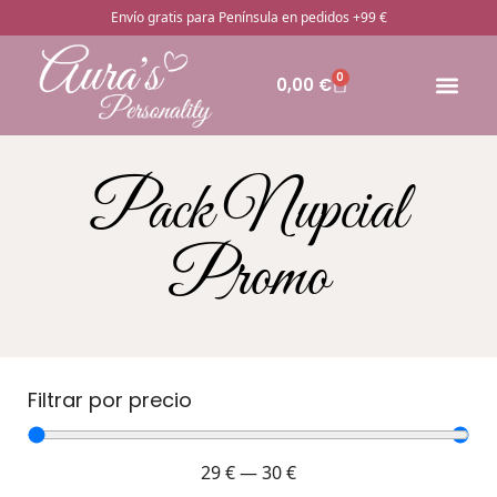
Envío gratis para Península en pedidos +99 €
0
0,00
€
🔥Pro
Otros rega
¿Cómo pedir
Pack Nupcial
Promo
Filtrar por precio
29
€
—
30
€