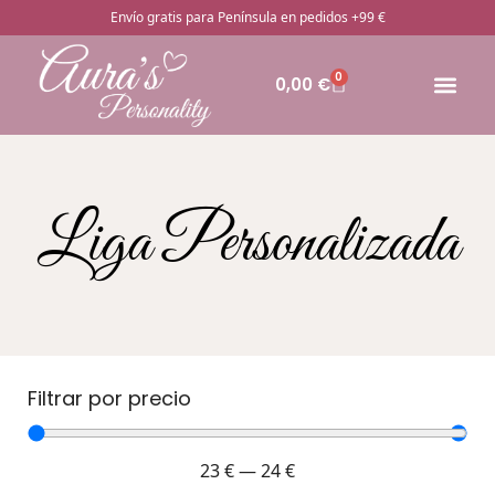
Envío gratis para Península en pedidos +99 €
0
0,00
€
🔥Pro
Otros rega
¿Cómo pedir
Liga Personalizada
Filtrar por precio
23
€
—
24
€