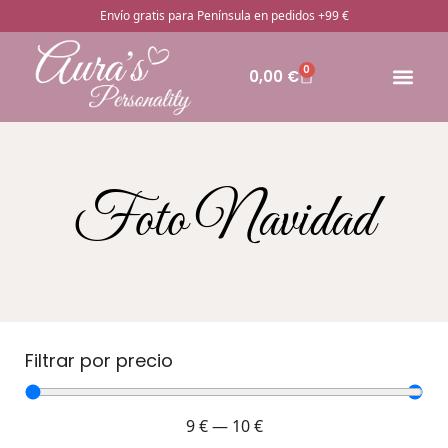
Envío gratis para Península en pedidos +99 €
0
0,00
€
🔥Pro
Otros rega
¿Cómo pedir
Foto Navidad
Filtrar por precio
9
€
—
10
€