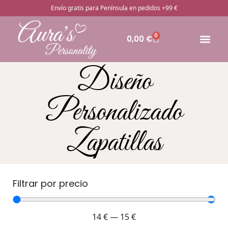
Envío gratis para Península en pedidos +99 €
0
0,00
€
🔥Pro
Otros rega
¿Cómo pedir
Diseño
Personalizado
Zapatillas
Filtrar por precio
14
€
—
15
€