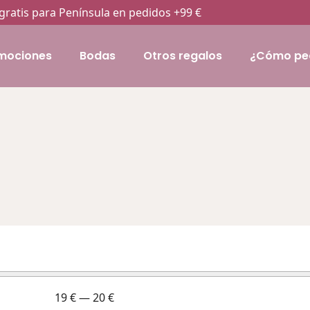
gratis para Península en pedidos +99 €
mociones
Bodas
Otros regalos
¿Cómo pe
19
€
—
20
€