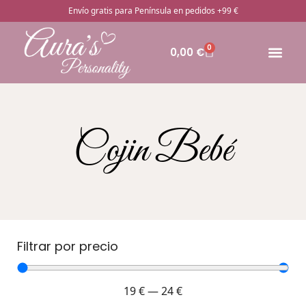
Envío gratis para Península en pedidos +99 €
0
0,00
€
🔥Pro
Otros rega
¿Cómo pedir
Cojin Bebé
Filtrar por precio
19
€
—
24
€