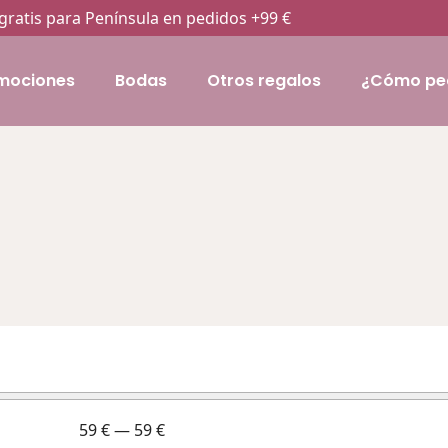
gratis para Península en pedidos +99 €
mociones
Bodas
Otros regalos
¿Cómo pe
59
€
—
59
€