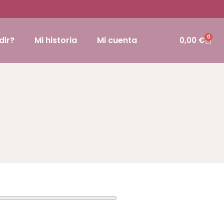
0
dir?
Mi historia
Mi cuenta
0,00
€