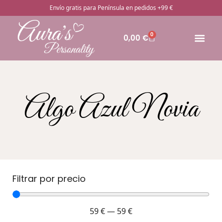
Envío gratis para Península en pedidos +99 €
0
0,00
€
🔥Pro
Otros rega
¿Cómo pedir
Algo Azul Novia
Filtrar por precio
59
€
—
59
€